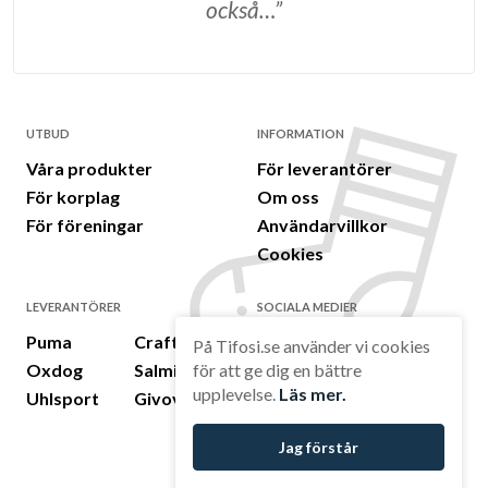
också…”
UTBUD
INFORMATION
Våra produkter
För leverantörer
För korplag
Om oss
För föreningar
Användarvillkor
Cookies
LEVERANTÖRER
SOCIALA MEDIER
Puma
Craft
LinkedIn
På Tifosi.se använder vi cookies
för att ge dig en bättre
Oxdog
Salming
Facebook
upplevelse.
Läs mer.
Uhlsport
Givova
Instagram
Jag förstår