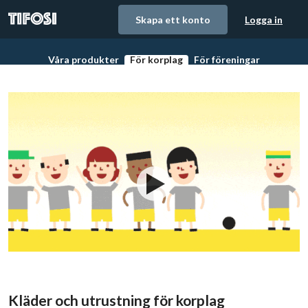
Skapa ett konto
Logga in
Våra produkter
För korplag
För föreningar
Matchställ, träningskläder och utrsutning
Fixa snyggaste matchstället till laget
Låt Tifosi hjälpa din fö
Kläder och utrustning för korplag