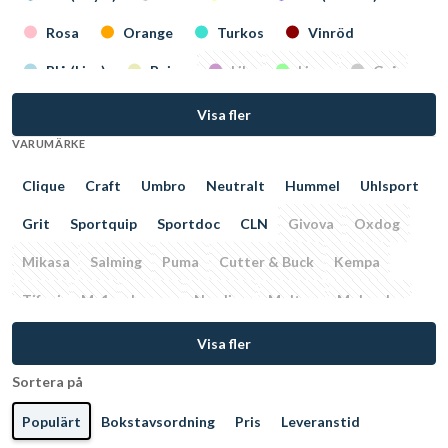
Matchställ
Målvaktsställ/tröja
Klubbor
Rosa
Orange
Turkos
Vinröd
Skor
Domardräkt
Racket
Tejp
Blå (Ljus)
Beige
Lila
Lime
Grå
Målvaktshandskar
Magenta
Beige
Visa fler
VARUMÄRKE
Clique
Craft
Umbro
Neutralt
Hummel
Uhlsport
Grit
Sportquip
Sportdoc
CLN
Givova
Oxdog
Mikasa
Salming
Puma
Cutter & Buck
Kempa
Tifosi
Mv1
Jacson
Newline
Molten
Mohawke
True
Arena
Proline
Gala
Visa fler
Sortera på
Populärt
Bokstavsordning
Pris
Leveranstid