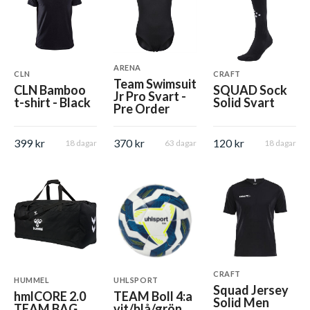
ARENA
CLN
CRAFT
Team Swimsuit
CLN Bamboo
SQUAD Sock
Jr Pro Svart -
t-shirt - Black
Solid Svart
Pre Order
399 kr
370 kr
120 kr
18 dagar
63 dagar
18 dagar
CRAFT
HUMMEL
UHLSPORT
Squad Jersey
hmlCORE 2.0
TEAM Boll 4:a
Solid Men
TEAM BAG
vit/blå/grön