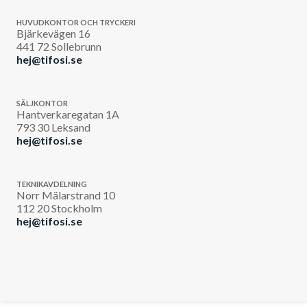
HUVUDKONTOR OCH TRYCKERI
Bjärkevägen 16
441 72 Sollebrunn
hej@tifosi.se
SÄLJKONTOR
Hantverkaregatan 1A
793 30 Leksand
hej@tifosi.se
TEKNIKAVDELNING
Norr Mälarstrand 10
112 20 Stockholm
hej@tifosi.se