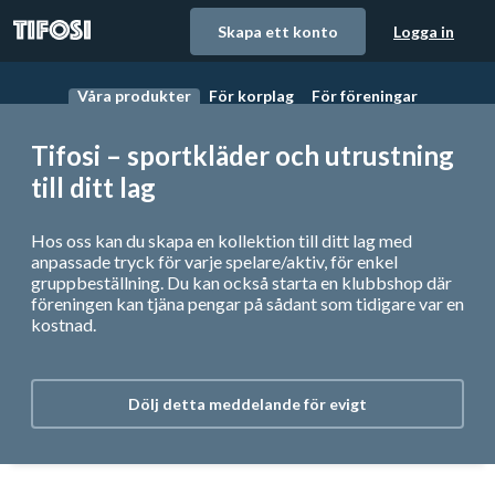
Skapa ett konto
Logga in
Våra produkter
För korplag
För föreningar
Matchställ, träningskläder och utrsutning
Fixa snyggaste matchstället till laget
Låt Tifosi hjälpa din fö
Tifosi – sportkläder och utrustning
till ditt lag
Hos oss kan du skapa en kollektion till ditt lag med
anpassade tryck för varje spelare/aktiv, för enkel
gruppbeställning. Du kan också starta en klubbshop där
föreningen kan tjäna pengar på sådant som tidigare var en
kostnad.
Dölj detta meddelande för evigt