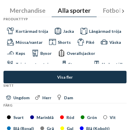
Merchandise
Alla sporter
Fotboll
PRODUKTTYP
Kortärmad tröja
Jacka
Långärmad tröja
Mössa/vantar
Shorts
Piké
Väska
Keps
Byxor
Overallsjackor
Träningsutrustning
Strumpor
Underställ
Paketerbjudanden
Tights
Träningsställ
Visa fler
SNITT
Glas / Mugg
Målvaktsbyxor
Spelartillbehör
Skade- & Sårvård
Ungdom
Herr
Dam
FÄRG
Halsdukar
Boll
Linne
Handskar
Svart
Marinblå
Röd
Grön
Vit
Badkläder
Handdukar
Skridskosnören
Blå (Royal)
Grå
Gul
Blå (Kobolt)