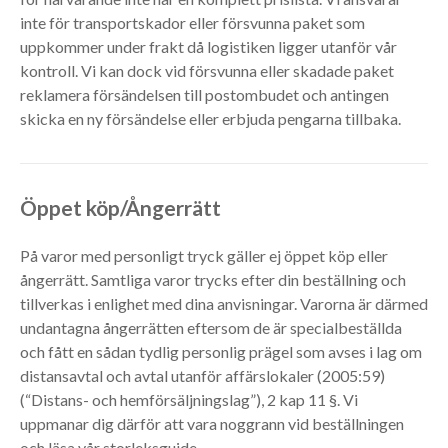
inte för transportskador eller försvunna paket som
uppkommer under frakt då logistiken ligger utanför vår
kontroll. Vi kan dock vid försvunna eller skadade paket
reklamera försändelsen till postombudet och antingen
skicka en ny försändelse eller erbjuda pengarna tillbaka.
Öppet köp/Ångerrätt
På varor med personligt tryck gäller ej öppet köp eller
ångerrätt. Samtliga varor trycks efter din beställning och
tillverkas i enlighet med dina anvisningar. Varorna är därmed
undantagna ångerrätten eftersom de är specialbeställda
och fått en sådan tydlig personlig prägel som avses i lag om
distansavtal och avtal utanför affärslokaler (2005:59)
(“Distans- och hemförsäljningslag”), 2 kap 11 §. Vi
uppmanar dig därför att vara noggrann vid beställningen
och läsa vår storleksguide.