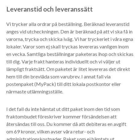
Leveranstid och leveranssätt
Vi trycker alla ordrar på beställning. Beräknad leveranstid
anges vid utcheckningen. Den är beräknad på att vi ska få in
varorna, trycka och skicka iväg. Vi har tryckeriet i våra egna
lokaler. Varor som ej skall tryckas levereras vanligen inom
en vecka. Samtliga beställningar paketeras ihop och skickas
till dig. Varje frakt hanteras individuellt och vi väljer ut
lämpligt fraktsätt. Om paketet är litet levereras det direkt
hem till din brevlåda som varubrev. I annat fall via
postenpaket (MyPack) till ditt lokala postkontor eller
närmaste utlämningsställe.
I det fall du inte hämtat ut ditt paket inom den tid som
fraktombudet föreskriver kommer försändelsen att
återsändas till oss. Du kommer då att debiteras en avgift
om 69 kronor, vilken avser våra retur- och
administrationskostnader. Paket som ej hämtats ut