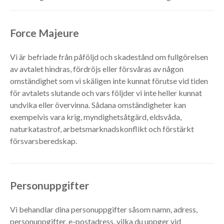
Force Majeure
Vi är befriade från påföljd och skadestånd om fullgörelsen
av avtalet hindras, fördröjs eller försvåras av någon
omständighet som vi skäligen inte kunnat förutse vid tiden
för avtalets slutande och vars följder vi inte heller kunnat
undvika eller övervinna. Sådana omständigheter kan
exempelvis vara krig, myndighetsåtgärd, eldsvåda,
naturkatastrof, arbetsmarknadskonflikt och förstärkt
försvarsberedskap.
Personuppgifter
Vi behandlar dina personuppgifter såsom namn, adress,
personuppgifter, e-postadress, vilka du uppger vid