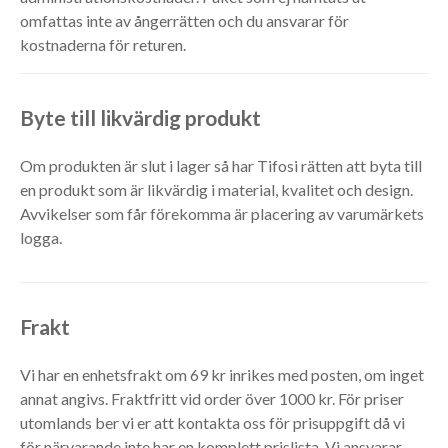
omfattas inte av ångerrätten och du ansvarar för
kostnaderna för returen.
Byte till likvärdig produkt
Om produkten är slut i lager så har Tifosi rätten att byta till
en produkt som är likvärdig i material, kvalitet och design.
Avvikelser som får förekomma är placering av varumärkets
logga.
Frakt
Vi har en enhetsfrakt om 69 kr inrikes med posten, om inget
annat angivs. Fraktfritt vid order över 1000 kr. För priser
utomlands ber vi er att kontakta oss för prisuppgift då vi
för närvarande inte har en komplett prislista. Vi ansvarar