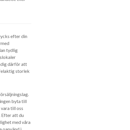
rycks efter din
ärmed
an tydlig
rslokaler
dig därför att
felaktig storlek
örsäljningslag.
ngen byta till
vara till oss
Efter att du
nlighet med våra
ra oanvänd i