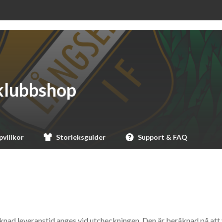
 klubbshop
villkor
Storleksguider
Support & FAQ
nad leveranstid anges vid utcheckningen. Den är beräknad på att v