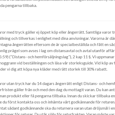
da pengarna tillbaka.
ror med tryck gäller ej öppet köp eller ångerrätt. Samtliga varor t
llning och tillverkas i enlighet med dina anvisningar. Varorna är d
tagna ångerrätten eftersom de är specialbeställda och fått en såd
nlig prägel som avses i lag om distansavtal och avtal utanför affä
:59) (“Distans- och hemförsäljningslag”), 2 kap 11 §. Vi uppmanar 
noggrann vid beställningen och läsa vår storleksguide. Vid köp av 
der vi dig att köpa nya kläder med rätt storlek till 30% rabatt.
ror utan tryck har du 14 dagars ångerrätt enligt Distans- och hemf
fristen gäller från och med den dag du mottagit varan. Du kan anti
nan produkt eller få pengarna tillbaka. Innan du skickar tillbaka en 
 du först kontakta oss och inhämta vårt godkännande för returen. 
mtat sådant godkännande ska du returnera varan utan dröjsmål i e
uktioner för returer. Du står själv för returfrakten. Varan måste va