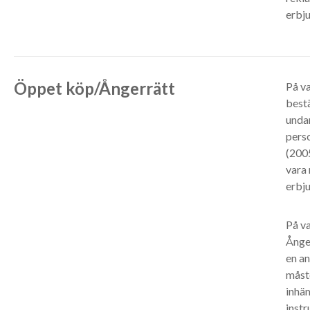
erbju
Öppet köp/Ångerrätt
På va
bestä
undan
perso
(2005
vara 
erbju
På va
Ånger
en an
måste
inhä
instr