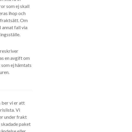
ror som ej skall
eras ihop och
t fraktsätt. Om
 annat fall via
ingsställe.
öreskriver
as en avgift om
t som ej hämtats
uren.
ber vi er att
islista. Vi
r under frakt
er skadade paket
ändelse eller