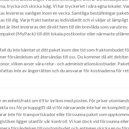
na, trycka och skicka iväg. Vi har tryckeriet i våra egna lokaler. Va
as levereras vanligen inom en vecka. Samtliga beställningar paket
as till dig. Varje frakt hanteras individuellt och vi väljer ut lämplig
et är litet levereras det direkt hem till din brevlåda som varubrev. I
npaket (MyPack) till ditt lokala postkontor eller närmaste utlämn
 fall du inte hämtat ut ditt paket inom den tid som fraktombudet f
er försändelsen att återsändas till oss. Du kommer då att debiter
onor, vilken avser våra retur- och administrationskostnader. Pake
fattas inte av ångerrätten och du ansvarar för kostnaderna för ret
r en enhetsfrakt om 69 kr inrikes med posten. För priser utomlands 
kta oss för prisuppgift då vi för närvarande inte har en komplett pr
arar inte för transportskador eller försvunna paket som uppkomme
gistiken ligger utanför vår kontroll. Vi kan dock vid försvunna ell
mera försändelsen till postombudet och antingen skicka en ny förs