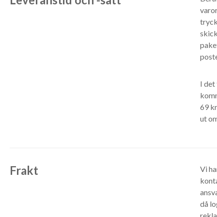
varor
tryck
skick
paket
poste
I det
komm
69 kr
ut om
Frakt
Vi ha
konta
ansv
då lo
rekla