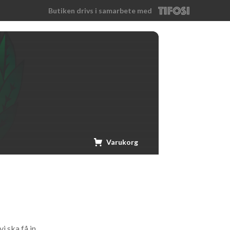
Butiken drivs i samarbete med
Tifosi
Varukorg
i ska få in