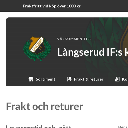
Fraktfritt vid köp över 1000 kr
VÄLKOMMEN TILL
Långserud IF:s
Sortiment
Frakt & returer
Köp
Frakt och returer
Leveranstid och -sätt
Beräk