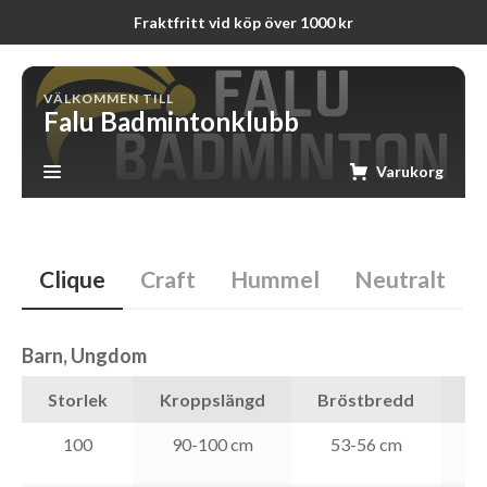
Fraktfritt vid köp över 1000 kr
VÄLKOMMEN TILL
Falu Badmintonklubb
Varukorg
Clique
Craft
Hummel
Neutralt
Barn, Ungdom
Storlek
Kroppslängd
Bröstbredd
Mi
100
90-100 cm
53-56 cm
50