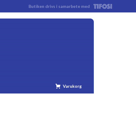
Butiken drivs i samarbete med
Tifosi
Varukorg