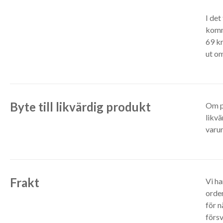
I det
komm
69 kr
ut om
Byte till likvärdig produkt
Om pr
likvä
varu
Frakt
Vi ha
order
för n
förs