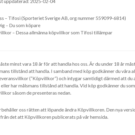
st uppdaterad: 2025-02-04
ss – Tifosi (Sporteriet Sverige AB, org nummer 559099-6814)
ig – Du som köpare
llkor – Dessa allmänna köpvillkor som Tifosi tillämpar
ste minst vara 18 år för att handla hos oss. Är du under 18 år mås
mans tillstånd att handla. I samband med köp godkänner du våra 
everansvillkor (“Köpvillkor”) och intygar samtidigt därmed att du 
 eller har målsmans tillstånd att handla. Vid köp godkänner du so
illkor såsom de presenteras nedan.
rbehåller oss rätten att löpande ändra Köpvillkoren. Den nya vers
 från det att Köpvillkoren publicerats på vår hemsida.