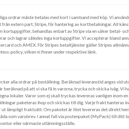
liga ordrar måste betalas med kort i samband med köp. Vi använde
t från extern part, Stripe, för hantering av kortbetalningar. All käns
 kortuppgifter, behandlas enbart av Stripe via en säker betal- och
rar och lagrar således inga kortuppgifter. Vi accepterar bland ann
rcard och AMEX. För Stripes betaltjänster gäller Stripes allmänna
tess-policy, vilken ni finner under respektive länk.
ycker alla ordrar på beställning. Beräknad leveranstid anges vid u
r beräknad på att vi ska få in varorna, trycka och skicka iväg. Vi ha
egna lokaler. Varor som ej skall tryckas levereras vanligen inom e
llningar paketeras ihop och skickas till dig. Varje frakt hanteras in
r ut lämpligt fraktsätt. Om paketet är litet levereras det direkt hem 
åda som varubrev. I annat fall via postenpaket (MyPack) till ditt l
ontor eller närmaste utlämningsställe.