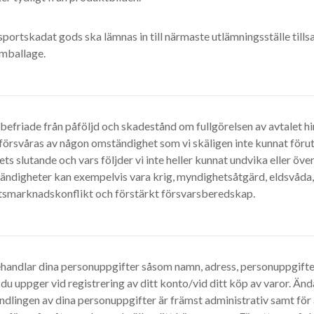
sportskadat gods ska lämnas in till närmaste utlämningsställe ti
emballage.
 befriade från påföljd och skadestånd om fullgörelsen av avtalet hi
 försvåras av någon omständighet som vi skäligen inte kunnat förut
ets slutande och vars följder vi inte heller kunnat undvika eller öv
ändigheter kan exempelvis vara krig, myndighetsåtgärd, eldsvåda,
tsmarknadskonflikt och förstärkt försvarsberedskap.
ehandlar dina personuppgifter såsom namn, adress, personuppgifte
 du uppger vid registrering av ditt konto/vid ditt köp av varor. Ä
dlingen av dina personuppgifter är främst administrativ samt för