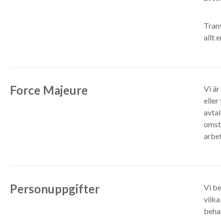
Tran
allt 
Force Majeure
Vi är
eller
avtal
omst
arbe
Personuppgifter
Vi b
vilka
behan