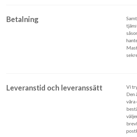
Betalning
Samt
tjäns
såsom
hante
Maste
sekre
Leveranstid och leveranssätt
Vi tr
Den ä
våra 
bestä
välje
brevl
postk