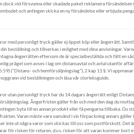
n dock vid försvunna eller skadade paket reklamera försändelsen t
ombudet och antingen skicka en ny försändelse eller erbjuda penga
ror med personligt tryck gäller ej öppet köp eller ångerrätt. Samtl
 din beställning och tillverkas i enlighet med dina anvisningar. Va
tagna ångerrätten eftersom de är specialbeställda och fått en såd
nlig prägel som avses i lag om distansavtal och avtal utanför affä
:59) (“Distans- och hemförsäljningslag”), 2 kap 11 §. Vi uppmanar 
noggrann vid beställningen och läsa vår storleksguide.
ror utan personligt tryck har du 14 dagars ångerrätt enligt Distan
rsäljningslag. Ångerfristen gäller från och med den dag du mottag
ntingen byta till en annan produkt eller få pengarna tillbaka. Du stå
frakten. Varan måste vara oanvänd i sin förpackning annars gäller 
ser inte ut några varor som skickas till oss som postförskott. Det 
rar för risken för returen, d.v.s. risken för att varan kommer bort e