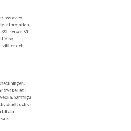
r oss av en
lig information,
 SSL-server. Vi
at Visa,
 villkor och
tcheckningen.
r tryckeriet i
n vecka. Samtliga
dividuellt och vi
till din
okala