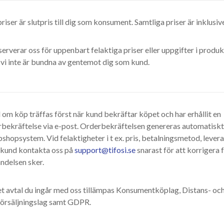
priser är slutpris till dig som konsument. Samtliga priser är inklus
serverar oss för uppenbart felaktiga priser eller uppgifter i produ
 vi inte är bundna av gentemot dig som kund.
 om köp träffas först när kund bekräftar köpet och har erhållit en
rbekräftelse via e-post. Orderbekräftelsen genereras automatiskt
hopsystem. Vid felaktigheter i t ex. pris, betalningsmetod, lever
l kund kontakta oss på
support@tifosi.se
snarast för att korrigera f
ndelsen sker.
et avtal du ingår med oss tillämpas Konsumentköplag, Distans- oc
örsäljningslag samt GDPR.