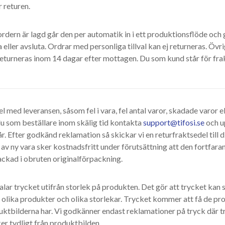
 returen.
rdern är lagd går den per automatik in i ett produktionsflöde och g
 eller avsluta. Ordrar med personliga tillval kan ej returneras. Öv
returneras inom 14 dagar efter mottagen. Du som kund står för fra
el med leveransen, såsom fel i vara, fel antal varor, skadade varor e
du som beställare inom skälig tid kontakta
support@tifosi.se
och u
r. Efter godkänd reklamation så skickar vi en returfraktsedel till di
av ny vara sker kostnadsfritt under förutsättning att den fortfara
ackad i obruten originalförpackning.
alar trycket utifrån storlek på produkten. Det gör att trycket kan s
 olika produkter och olika storlekar. Trycket kommer att få de p
uktbilderna har. Vi godkänner endast reklamationer på tryck där t
er tydligt från produktbilden.