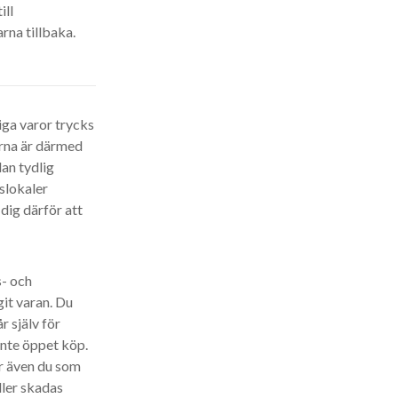
ill
rna tillbaka.
iga varor trycks
rorna är därmed
an tydlig
rslokaler
dig därför att
s- och
it varan. Du
r själv för
inte öppet köp.
är även du som
ller skadas