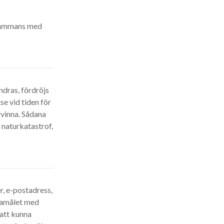
llsammans med
ndras, fördröjs
se vid tiden för
ervinna. Sådana
 naturkatastrof,
r, e-postadress,
ndamålet med
 att kunna