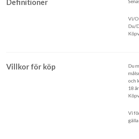
Definitioner
Sena
Vi/O
Du/D
Köpvi
Villkor för köp
Du må
måls
och l
18 år
Köpv
Vi fö
gälla