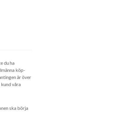
te du ha
allmänna köp-
antingen är över
m kund våra
ionen ska börja