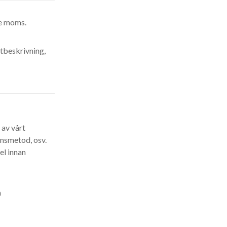
ive moms.
ktbeskrivning,
 av vårt
ansmetod, osv.
el innan
h