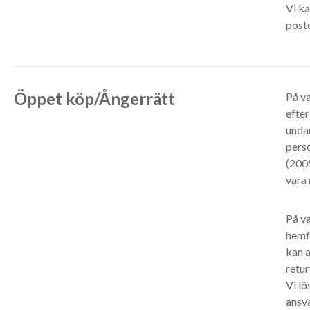
Vi ka
post
Öppet köp/Ångerrätt
På va
efter
undan
perso
(2005
vara 
På va
hemfö
kan a
retur
Vi lö
ansva