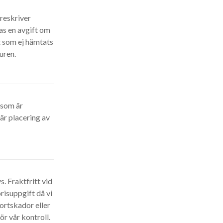
öreskriver
as en avgift om
t som ej hämtats
uren.
t som är
är placering av
. Fraktfritt vid
risuppgift då vi
portskador eller
r vår kontroll.