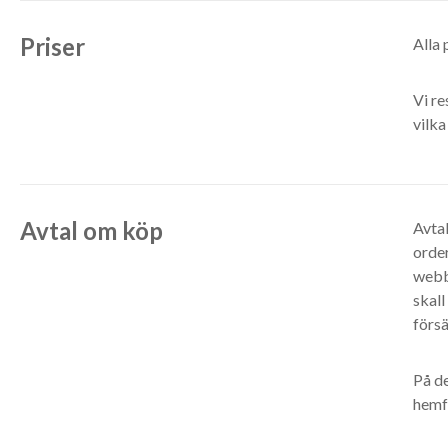
Priser
Alla 
Vi re
vilka
Avtal om köp
Avtal
orde
webbs
skal
försä
På d
hemf