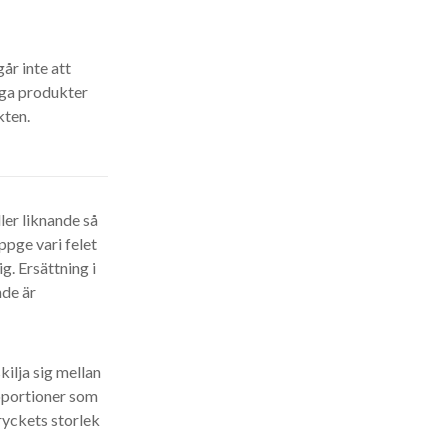
år inte att
riga produkter
kten.
ller liknande så
ppge vari felet
g. Ersättning i
nde är
kilja sig mellan
roportioner som
ryckets storlek