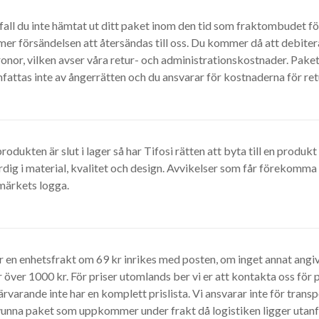
 fall du inte hämtat ut ditt paket inom den tid som fraktombudet f
er försändelsen att återsändas till oss. Du kommer då att debiter
onor, vilken avser våra retur- och administrationskostnader. Pake
fattas inte av ångerrätten och du ansvarar för kostnaderna för ret
odukten är slut i lager så har Tifosi rätten att byta till en produk
rdig i material, kvalitet och design. Avvikelser som får förekomma 
märkets logga.
r en enhetsfrakt om 69 kr inrikes med posten, om inget annat angivs
 över 1000 kr. För priser utomlands ber vi er att kontakta oss för p
ärvarande inte har en komplett prislista. Vi ansvarar inte för trans
vunna paket som uppkommer under frakt då logistiken ligger utanfö