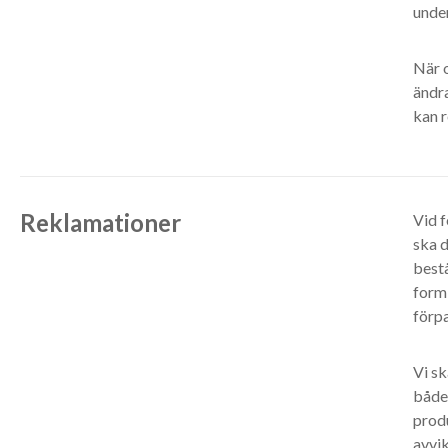
under
När o
ändra
kan 
Reklamationer
Vid f
ska 
bestå
form 
förp
Vi sk
både
prod
avvik