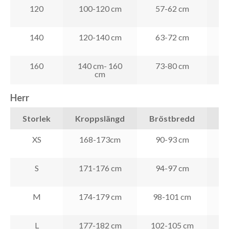
120
100-120 cm
57-62 cm
54
140
120-140 cm
63-72 cm
58
160
140 cm- 160
73-80 cm
63
cm
Herr
Storlek
Kroppslängd
Bröstbredd
Mi
XS
168-173cm
90-93 cm
78
S
171-176 cm
94-97 cm
82
M
174-179 cm
98-101 cm
86
L
177-182 cm
102-105 cm
90