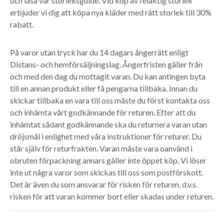
och läsa vår storleksguide. Vid köp av felaktig storlek
erbjuder vi dig att köpa nya kläder med rätt storlek till 30%
rabatt.
På varor utan tryck har du 14 dagars ångerrätt enligt
Distans- och hemförsäljningslag. Ångerfristen gäller från
och med den dag du mottagit varan. Du kan antingen byta
till en annan produkt eller få pengarna tillbaka. Innan du
skickar tillbaka en vara till oss måste du först kontakta oss
och inhämta vårt godkännande för returen. Efter att du
inhämtat sådant godkännande ska du returnera varan utan
dröjsmål i enlighet med våra instruktioner för returer. Du
står själv för returfrakten. Varan måste vara oanvänd i
obruten förpackning annars gäller inte öppet köp. Vi löser
inte ut några varor som skickas till oss som postförskott.
Det är även du som ansvarar för risken för returen, d.v.s.
risken för att varan kommer bort eller skadas under returen.