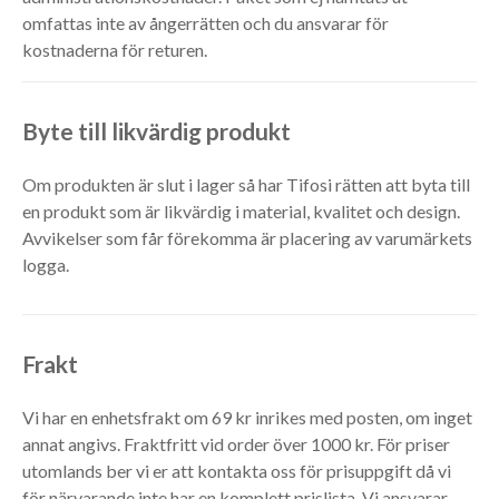
omfattas inte av ångerrätten och du ansvarar för
kostnaderna för returen.
Byte till likvärdig produkt
Om produkten är slut i lager så har Tifosi rätten att byta till
en produkt som är likvärdig i material, kvalitet och design.
Avvikelser som får förekomma är placering av varumärkets
logga.
Frakt
Vi har en enhetsfrakt om 69 kr inrikes med posten, om inget
annat angivs. Fraktfritt vid order över 1000 kr. För priser
utomlands ber vi er att kontakta oss för prisuppgift då vi
för närvarande inte har en komplett prislista. Vi ansvarar