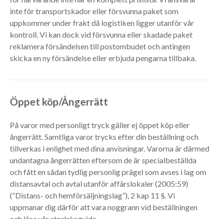
inte för transportskador eller försvunna paket som
uppkommer under frakt då logistiken ligger utanför vår
kontroll. Vi kan dock vid försvunna eller skadade paket
reklamera försändelsen till postombudet och antingen
skicka en ny försändelse eller erbjuda pengarna tillbaka.
Öppet köp/Ångerrätt
På varor med personligt tryck gäller ej öppet köp eller
ångerrätt. Samtliga varor trycks efter din beställning och
tillverkas i enlighet med dina anvisningar. Varorna är därmed
undantagna ångerrätten eftersom de är specialbeställda
och fått en sådan tydlig personlig prägel som avses i lag om
distansavtal och avtal utanför affärslokaler (2005:59)
(“Distans- och hemförsäljningslag”), 2 kap 11 §. Vi
uppmanar dig därför att vara noggrann vid beställningen
och läsa vår storleksguide.