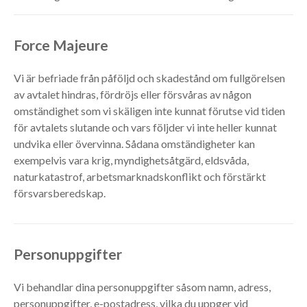
Force Majeure
Vi är befriade från påföljd och skadestånd om fullgörelsen
av avtalet hindras, fördröjs eller försvåras av någon
omständighet som vi skäligen inte kunnat förutse vid tiden
för avtalets slutande och vars följder vi inte heller kunnat
undvika eller övervinna. Sådana omständigheter kan
exempelvis vara krig, myndighetsåtgärd, eldsvåda,
naturkatastrof, arbetsmarknadskonflikt och förstärkt
försvarsberedskap.
Personuppgifter
Vi behandlar dina personuppgifter såsom namn, adress,
personuppgifter, e-postadress, vilka du uppger vid