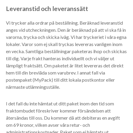
Leveranstid och leveranssätt
Vi trycker alla ordrar på beställning. Beräknad leveranstid
anges vid utcheckningen. Den är beräknad på att vi ska få in
varorna, trycka och skicka iväg. Vi har tryckeriet i våra egna
lokaler. Varor som ej skall tryckas levereras vanligen inom
en vecka. Samtliga beställningar paketeras ihop och skickas
till dig. Varje frakt hanteras individuellt och vi väljer ut
lämpligt fraktsätt. Om paketet är litet levereras det direkt
hem till din brevlåda som varubrev. I annat fall via
postenpaket (MyPack) till ditt lokala postkontor eller
närmaste utlämningsställe.
I det fall du inte hämtat ut ditt paket inom den tid som
fraktombudet föreskriver kommer försändelsen att
återsändas till oss. Du kommer då att debiteras en avgift
om 69 kronor, vilken avser våra retur- och
administrationskostnader. Paket som ej hämtats ut