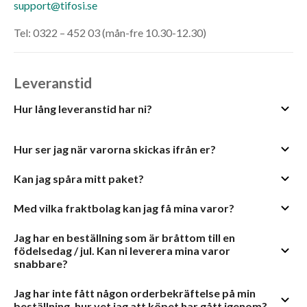
support@tifosi.se
Tel: 0322 – 452 03 (mån-fre 10.30-12.30)
Leveranstid
Hur lång leveranstid har ni?
Hur ser jag när varorna skickas ifrån er?
Kan jag spåra mitt paket?
Med vilka fraktbolag kan jag få mina varor?
Jag har en beställning som är bråttom till en
födelsedag / jul. Kan ni leverera mina varor
snabbare?
Jag har inte fått någon orderbekräftelse på min
beställning, hur vet jag att köpet har gått igenom?