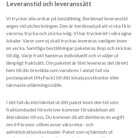
Leveranstid och leveranssätt
Vi trycker alla ordrar på beställning. Beräknad leveranstid
anges vid utcheckningen. Den är beräknad på att vi ska få in
varorna, trycka och skicka iväg. Vi har tryckeriet i våra egna
lokaler. Varor som ej skall tryckas levereras vanligen inom
en vecka. Samtliga beställningar paketeras ihop och skickas
till dig. Varje frakt hanteras individuellt och vi väljer ut
lämpligt fraktsätt. Om paketet är litet levereras det direkt
hem till din brevlåda som varubrev. I annat fall via
postenpaket (MyPack) till ditt lokala postkontor eller
närmaste utlämningsställe.
I det fall du inte hämtat ut ditt paket inom den tid som
fraktombudet föreskriver kommer försändelsen att
återsändas till oss. Du kommer då att debiteras en avgift
om 69 kronor, vilken avser våra retur- och
administrationskostnader. Paket som ej hämtats ut