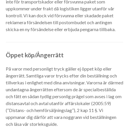
inte för transportskador eller försvunna paket som
uppkommer under frakt då logistiken ligger utanför vår
kontroll. Vi kan dock vid försvunna eller skadade paket
reklamera försändelsen till postombudet och antingen
skicka en ny försändelse eller erbjuda pengarna tillbaka.
Öppet köp/Ångerrätt
På varor med personligt tryck gäller ej öppet köp eller
ångerrätt. Samtliga varor trycks efter din beställning och
tillverkas i enlighet med dina anvisningar. Varorna är därmed
undantagna ångerrätten eftersom de är specialbeställda
och fått en sådan tydlig personlig prägel som avses i lag om
distansavtal och avtal utanför affärslokaler (2005:59)
(“Distans- och hemförsäljningslag”), 2 kap 11 §. Vi
uppmanar dig därför att vara noggrann vid beställningen
och läsa vår storleksguide.