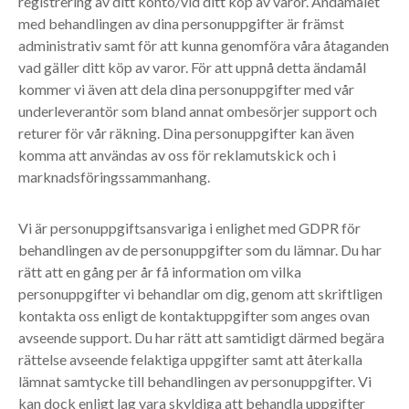
registrering av ditt konto/vid ditt köp av varor. Ändamålet
med behandlingen av dina personuppgifter är främst
administrativ samt för att kunna genomföra våra åtaganden
vad gäller ditt köp av varor. För att uppnå detta ändamål
kommer vi även att dela dina personuppgifter med vår
underleverantör som bland annat ombesörjer support och
returer för vår räkning. Dina personuppgifter kan även
komma att användas av oss för reklamutskick och i
marknadsföringssammanhang.
Vi är personuppgiftsansvariga i enlighet med GDPR för
behandlingen av de personuppgifter som du lämnar. Du har
rätt att en gång per år få information om vilka
personuppgifter vi behandlar om dig, genom att skriftligen
kontakta oss enligt de kontaktuppgifter som anges ovan
avseende support. Du har rätt att samtidigt därmed begära
rättelse avseende felaktiga uppgifter samt att återkalla
lämnat samtycke till behandlingen av personuppgifter. Vi
kan dock enligt lag vara skyldiga att behandla uppgifter